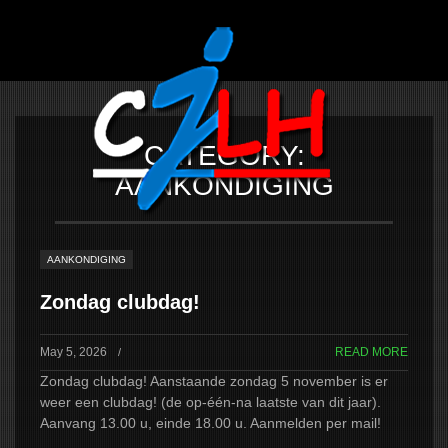
CJLH
INFORMATIE
INFO
JONGENS
INFO
CATEGORY:
OUDERS
AANKONDIGING
ACHTERGROND
STATUTEN
AANKONDIGING
MEDIA
Zondag clubdag!
GALLERY
YOUTUBE
May 5, 2026
READ MORE
/
NIEUWS
Zondag clubdag! Aanstaande zondag 5 november is er
weer een clubdag! (de op-één-na laatste van dit jaar).
AANKONDIGINGEN
Aanvang 13.00 u, einde 18.00 u. Aanmelden per mail!
VERSLAGEN