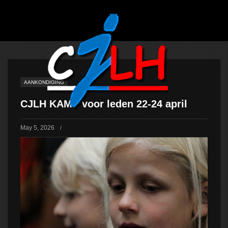
CJLH
INFORMATIE
INFO
JONGENS
INFO
AANKONDIGING
OUDERS
ACHTERGROND
CJLH KAMP voor leden 22-24 april
STATUTEN
May 5, 2026
/
MEDIA
GALLERY
YOUTUBE
NIEUWS
AANKONDIGINGEN
VERSLAGEN