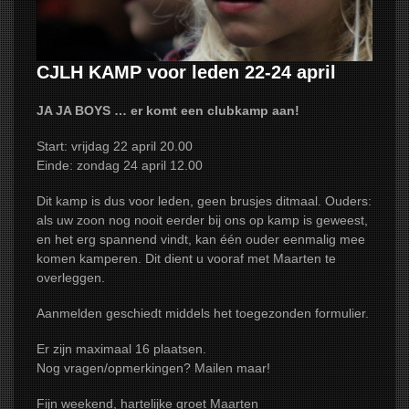
NIEUWS
AGENDA
CJLH KAMP voor leden 22-24 april
2026
JA JA BOYS … er komt een clubkamp aan!
CONTACT
Start: vrijdag 22 april 20.00
Einde: zondag 24 april 12.00
Dit kamp is dus voor leden, geen brusjes ditmaal. Ouders:
als uw zoon nog nooit eerder bij ons op kamp is geweest,
en het erg spannend vindt, kan één ouder eenmalig mee
komen kamperen. Dit dient u vooraf met Maarten te
overleggen.
Aanmelden geschiedt middels het toegezonden formulier.
Er zijn maximaal 16 plaatsen.
Nog vragen/opmerkingen? Mailen maar!
Fijn weekend, hartelijke groet Maarten