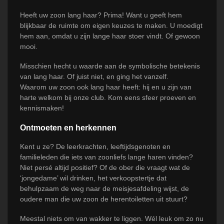
Heeft uw zoon lang haar? Prima! Want u geeft hem
NIEUWS
blijkbaar de ruimte om eigen keuzes te maken. U moedigt
AGENDA
hem aan, omdat u zijn lange haar stoer vindt. Of gewoon
2026
mooi.
CONTACT
Misschien hecht u waarde aan de symbolische betekenis
van lang haar. Of juist niet, en ging het vanzelf.
Waarom uw zoon ook lang haar heeft: hij en u zijn van
harte welkom bij onze club. Kom eens sfeer proeven en
kennismaken!
Ontmoeten en herkennen
Kent u ze? De leerkrachten, leeftijdsgenoten en
familieleden die iets van zoonliefs lange haren vinden?
Niet persé altijd positief? Of de ober die vraagt wat de
‘jongedame’ wil drinken, het verkoopstertje dat
behulpzaam de weg naar de meisjesafdeling wijst, de
oudere man die uw zoon de herentoiletten uit stuurt?
Meestal niets om van wakker te liggen. Wél leuk om zo nu