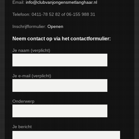
Email:
info@clubvanjongensmetlanghaar.nl
NIEUWS
Telefoon: 0411-78 52 82 of 06-155 988 31
AGENDA
Inschrijfformulier:
Openen
2026
Neem contact op via het contactformulier:
CONTACT
Je naam (verplicht)
Je e-mail (verplicht)
Onderwerp
Je bericht