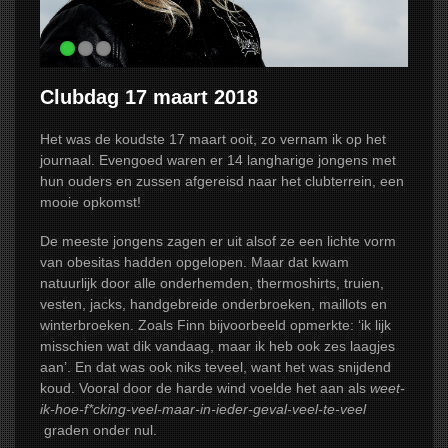
NIEUWS
AGENDA
2026
Clubdag 17 maart 2018
CONTACT
Het was de koudste 17 maart ooit, zo vernam ik op het
journaal. Evengoed waren er 14 langharige jongens met
hun ouders en zussen afgereisd naar het clubterrein, een
mooie opkomst!
De meeste jongens zagen er uit alsof ze een lichte vorm
van obesitas hadden opgelopen. Maar dat kwam
natuurlijk door alle onderhemden, thermoshirts, truien,
vesten, jacks, handgebreide onderbroeken, maillots en
winterbroeken. Zoals Finn bijvoorbeeld opmerkte: ‘ik lijk
misschien wat dik vandaag, maar ik heb ook zes laagjes
aan’. En dat was ook niks teveel, want het was snijdend
koud. Vooral door de harde wind voelde het aan als
weet-
ik-hoe-f*cking-veel-maar-in-ieder-geval-veel-te-veel
graden onder nul.