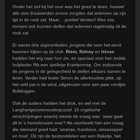
Onder het zeil bij het vuur was het goed te doen, hoewel
alle rare draaiwinden ervoor zorgden dat iedereen op zijn
tijd in de rook zat. Maar… positief denken! Men zou
immers ook kunnen stellen dat iedereen regelmatig úit de
rook zat.
Er waren drie aspirantleden; jongens die voor het eerst
kwamen kijken op de club.
Biem, Sidney
en
Istvan
hadden het erg naar hun zin, en speciaal voor hen leidde
hulpleider Rik een spelletje Krantenmep. Om zodoende
de jongens in de gelegenheid te stellen elkaars namen te
leren. Verder had leider Simon de allerkoudste plek, op
het veld pal in de wind, uitgekozen voor een paar rondjes
Bulldoggen.
Ook de ouders hadden het druk, en wel met de
Langharigezonenouderpuzzel. 15 cryptische
omschrijvingen waarbij steeds de vraag was: ‘waar gaat
dit in ‘s hemelsnaam over? Als voorbeeld hier een vraag
die niemand goed had: ‘ananas, framboos, sinaasappel
en hout’. Dit zijn de bestanddelen van een Raketje, het