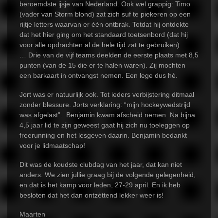
beroemdste ijsje van Nederland. Ook wel grappig: Timo
(vader van Storm blond) zat zich suf te piekeren op een
rijtje letters waarvan er één ontbrak. Totdat hij ontdekte
dat het hier ging om het standaard toetsenbord (dat hij
voor alle opdrachten al de hele tijd zat te gebruiken)
… Drie van de vijf teams deelden de eerste plaats met 8,5
punten (van de 15 die er te halen waren). Zij mochten
een barkaart in ontvangst nemen. Een lege dus hè.
Jort was er natuurlijk ook. Tot ieders verbijstering ditmaal
zonder blessure. Jorts verklaring: “mijn hockeywedstrijd
was afgelast”. Benjamin kwam afscheid nemen. Na bijna
4,5 jaar lid te zijn geweest gaat hij zich nu toeleggen op
freerunning en het lesgeven daarin. Benjamin bedankt
voor je lidmaatschap!
Dit was de koudste clubdag van het jaar, dat kan niet
anders. We zien jullie graag bij de volgende gelegenheid,
en dat is het kamp voor leden, 27-29 april. En ik heb
besloten dat het dan ontzèttend lekker weer is!
Maarten