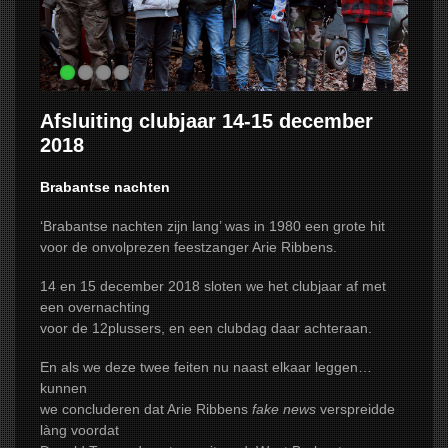
NIEUWS
AGENDA
2026
Afsluiting clubjaar 14-15 december
CONTACT
2018
Brabantse nachten
‘Brabantse nachten zijn lang’ was in 1980 een grote hit
voor de onvolprezen feestzanger Arie Ribbens.
14 en 15 december 2018 sloten we het clubjaar af met
een overnachting
voor de 12plussers, en een clubdag daar achteraan.
En als we deze twee feiten nu naast elkaar leggen…
kunnen
we concluderen dat Arie Ribbens
fake news
verspreidde
làng voordat