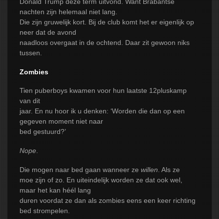
Donald Trump deze term uitvond. Want Brabantse
nachten zijn helemaal niet lang.
Die zijn gruwelijk kort. Bij de club komt het er eigenlijk op
neer dat de avond
naadloos overgaat in de ochtend. Daar zit gewoon niks
tussen.
Zombies
Tien puberboys kwamen voor hun laatste 12pluskamp
van dit
jaar. En nu hoor ik u denken: ‘Worden die dan op een
gegeven moment niet naar
bed gestuurd?’
Nope
.
Die mogen naar bed gaan wanneer ze
willen
. Als ze
moe zijn of zo. En uiteindelijk worden ze dat ook wel,
maar het kan héél lang
duren voordat ze dan als zombies eens een keer richting
bed strompelen.