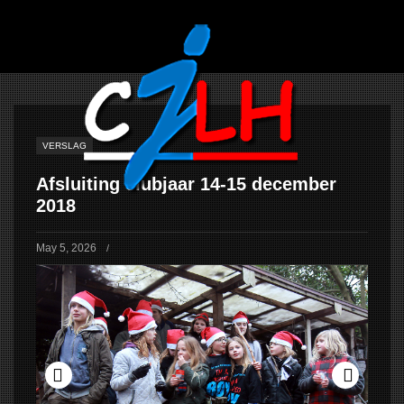
CJLH
INFORMATIE
INFO
JONGENS
INFO
VERSLAG
OUDERS
ACHTERGROND
Afsluiting clubjaar 14-15 december
2018
STATUTEN
MEDIA
May 5, 2026
/
GALLERY
YOUTUBE
NIEUWS
AANKONDIGINGEN
VERSLAGEN